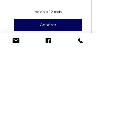
Valable 12 mois
Adhérer
6 newsletter par an
-10% sur les évènements
-10% sur le congrès bisannuel
Mentions légales
Politique de confidentialité
Association sans but lucratif :
0831-813-
897