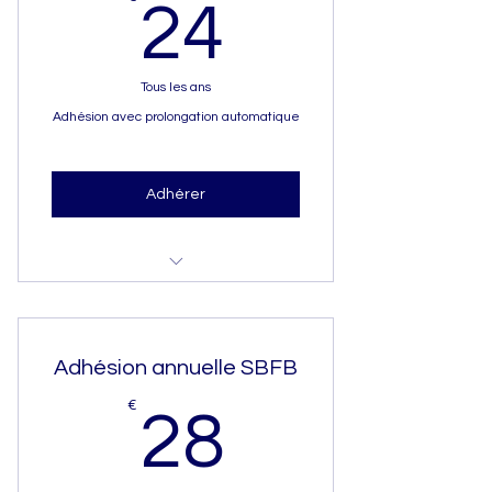
24€
24
Tous les ans
Adhésion avec prolongation automatique
Adhérer
Newsletter (6 /an)
Avantage membre Évènement
Adhésion annuelle SBFB
Buiatrie -10%
28€
€
Avantage membre congrès
28
bisannuel -10%
Renouvellement automatique