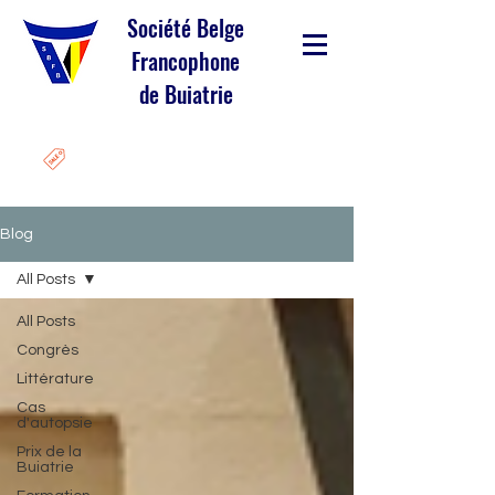
Société Belge
Francophone
de Buiatrie
Blog
All Posts
All Posts
Congrès
Littérature
Cas
d'autopsie
Prix de la
Buiatrie