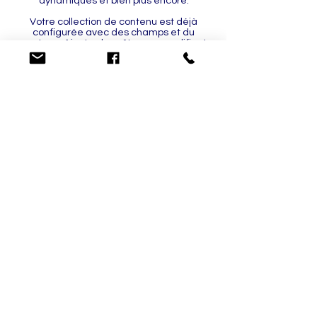
dynamiques et bien plus encore.
Votre collection de contenu est déjà
configurée avec des champs et du
contenu. Ajoutez les vôtres en modifiant
chaque champ, ou importez des fichiers
CSV dans votre collection de contenus.
Vous pouvez créer des champs pour du
contenu riche, des images, des vidéos et
bien plus encore.
Utilisez des éléments de saisie tels que
des formulaires et des champs
personnalisés pour recueillir des
informations auprès des visiteurs de
votre site et les stocker dans vos
collections de contenu. Assurez-vous
que tous vos éléments sont connectés
aux données, et veillez à prévisualiser
votre site pour vérifier que tout est
correctement connecté.
Retour