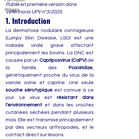
Formation
Publié en première version dans 
Stages
Vetérinaria UPV n°3/2025
1. Introduction
La dermatose nodulaire contagieuse 
(Lumpy Skin Disease, LSD) est une 
maladie virale grave affectant 
principalement les bovins. La DNC est 
causée par un 
Capripoxvirus (CaPV)
 de 
la famille des 
Poxviridae
, 
génétiquement proche du virus de la 
variole ovine et caprine. Une seule 
souche sérotypique
 est connue à ce 
jour. Le virus est 
résistant dans 
l’environnement
 et dans les croûtes 
cutanées séchées pendant plusieurs 
mois. Elle est transmise principalement 
par des vecteurs arthropodes, et le 
contact direct sur lésions.