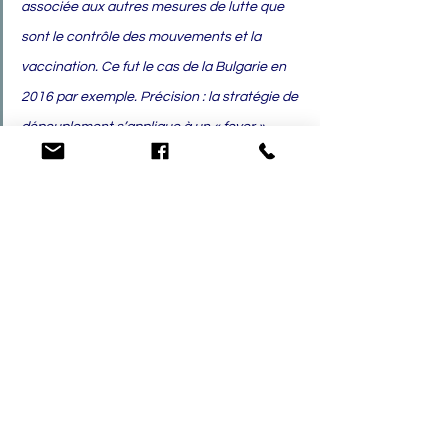
associée aux autres mesures de lutte que 
sont le contrôle des mouvements et la 
vaccination. Ce fut le cas de la Bulgarie en 
2016 par exemple. Précision : la stratégie de 
dépeuplement s’applique à un « foyer » 
(c’est-à-dire une unité épidémiologique), et 
non à un « troupeau » ou à un « élevage » 
(voir la question Comment compte-t-on les 
foyers ?).
7. Conclusions
La lutte contre la LSD a connu 
des 
succès notables dans les régions 
ayant mis en œuvre des stratégies 
intégrées
 : vaccination, restriction 
des mouvements, surveillance active 
et, dans certains cas, abattage 