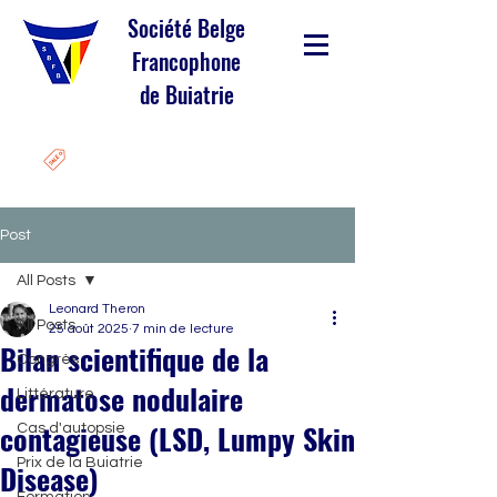
Société Belge
Francophone
de Buiatrie
Post
All Posts
Leonard Theron
All Posts
25 août 2025
7 min de lecture
Bilan scientifique de la
Congrès
dermatose nodulaire
Littérature
contagieuse (LSD, Lumpy Skin
Cas d'autopsie
Prix de la Buiatrie
Disease)