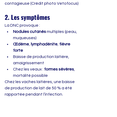
contagieuse (Crédit photo Vetofocus)
2. Les symptômes
La DNC provoque :
Nodules cutanés
 multiples (peau, 
muqueuses)
Œdème
, 
lymphadénite
, 
fièvre 
forte
Baisse de production laitière, 
amaigrissement
Chez les veaux : 
formes sévères
, 
mortalité possible
Chez les vaches laitières, une baisse 
de production de lait de 50 % a été 
rapportée pendant l’infection.