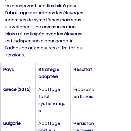
en conservant une 
flexibilité pour 
l’abattage partiel
 dans les élevages 
indemnes de symptômes mais sous 
surveillance. Une 
communication 
claire et anticipée avec les éleveurs
est indispensable pour garantir 
l’adhésion aux mesures et limiter les 
tensions.
Pays
Stratégie 
Résultat
adoptée
Grèce (2015)
Abattage 
Éradication 
total 
en 6 mois
systématiqu
e
Bulgarie
Abattage 
Persistance 
partiel + 
de foyers sur 