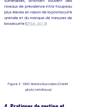
vulnérables, affichant souvent des 
niveaux de prévalence intra-troupeau 
plus élevés en raison de la promiscuité 
animale et du manque de mesures de 
biosécurité (
EFSA, 2017
).
Figure 3 - DNC lésions buccales (Crédit 
photo Vetofocus)
4. Pratiques de gestion et 