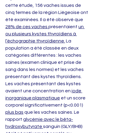
cette étude, 156 vaches issues de 
cinq fermes de la région Liégeoise ont 
été examinées. Il a été observé que 
28% de ces vaches
présentaient 
un 
ou plusieurs kystes thyroïdiens à 
l’échographie thyroïdienne.
 La 
population a été classée en deux 
catégories différentes : les vaches 
saines (examen clinique et prise de 
sang dans les normes) et les vaches 
présentant des kystes thyroïdiens. 
Les vaches présentant des kystes 
avaient une concentration en 
iode 
inorganique plasmatique
 et un score 
corporel significativement (p<0.001) 
plus bas
 que les vaches saines. Le 
rapport 
glycémie avec le bêta-
hydroxybutyrate 
sanguin (GLY/BHB) 