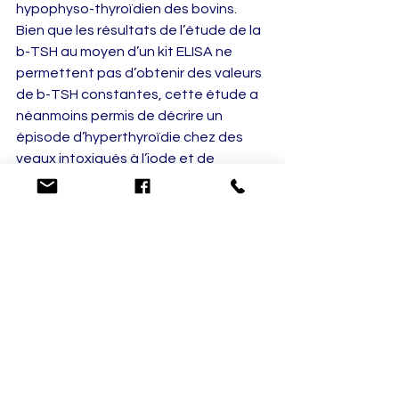
hypophyso-thyroïdien des bovins. 
Bien que les résultats de l’étude de la 
b-TSH au moyen d’un kit ELISA ne 
permettent pas d’obtenir des valeurs 
de b-TSH constantes, cette étude a 
néanmoins permis de décrire un 
épisode d’hyperthyroïdie chez des 
veaux intoxiqués à l’iode et de 
dessiner des courbes de stimulation à 
la TRH et de freination (inhibition de la 
sécrétion de b-TSH). Le deuxième 
test diagnostique abordé dans cette 
thèse, 
l’échographie thyroïdienne, est 
un outil très prometteur.
 Non 
seulement il est rapide et facile à 
réaliser, mais il est également 
répétable et permet la détection de 
lésions kystiques sur la glande 
thyroïde. 
Bien que nous n’ayons pas 