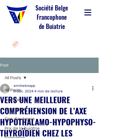
Société Belge
Francophone
de Buiatrie
Post
All Posts
emilieknapp
All Posts
9 déc. 2024
4 min de lecture
VERS UNE MEILLEURE
Congrès
COMPRÉHENSION DE L’AXE
Littérature
HYPOTHALAMO-HYPOPHYSO-
Cas d'autopsie
Prix de la Buiatrie
THYROÏDIEN CHEZ LES