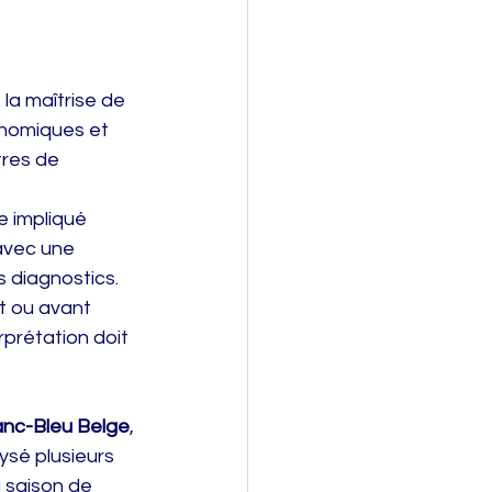
la maîtrise de 
onomiques et 
res de 
e impliqué 
avec une 
 diagnostics. 
at ou avant 
rprétation doit 
anc-Bleu Belge
, 
lysé plusieurs 
a saison de 