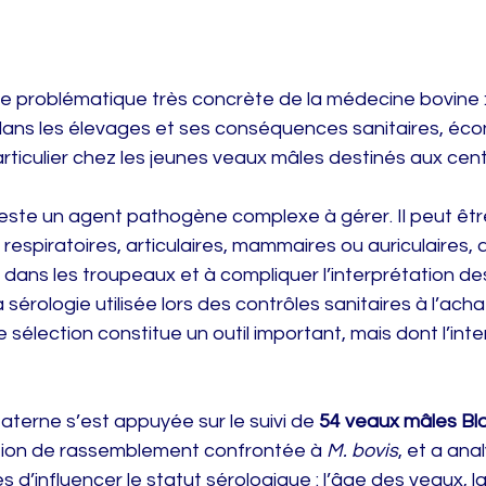
e problématique très concrète de la médecine bovine : 
dans les élevages et ses conséquences sanitaires, éc
ticulier chez les jeunes veaux mâles destinés aux cent
reste un agent pathogène complexe à gérer. Il peut êtr
respiratoires, articulaires, mammaires ou auriculaires, 
 dans les troupeaux et à compliquer l’interprétation des
sérologie utilisée lors des contrôles sanitaires à l’ach
 sélection constitue un outil important, mais dont l’inte
terne s’est appuyée sur le suivi de 
54 veaux mâles Bl
ation de rassemblement confrontée à 
M. bovis
, et a ana
 d’influencer le statut sérologique : l’âge des veaux, l