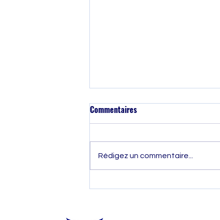
Commentaires
Rédigez un commentaire...
Prix de la Buiatrie 2025 : Dr
Clara Braux récompensée pour
son travail sur le tarissement