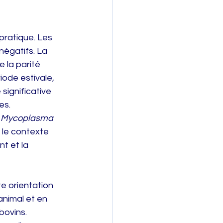
pratique. Les 
négatifs. La 
 la parité 
iode estivale, 
 significative 
es.
 
Mycoplasma 
, le contexte 
t et la 
e orientation 
animal et en 
bovins.