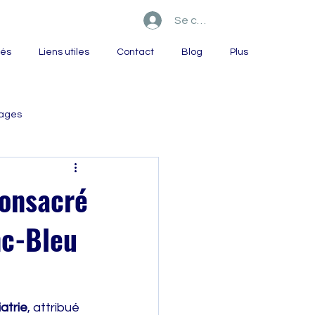
Se connecter
tés
Liens utiles
Contact
Blog
Plus
ages
consacré
nc-Bleu
iatrie
, attribué 