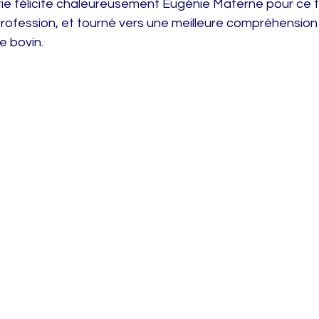
ie félicite chaleureusement Eugénie Materne pour ce tr
a profession, et tourné vers une meilleure compréhension
e bovin.