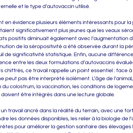
ernelle et le type d’autovaccin utilisé.
t en évidence plusieurs éléments intéressants pour la 
taient significativement plus jeunes que les veaux séro
ats positifs diminuait également avec l’augmentation de
nution de la séropositivité a été observée durant la pér
il de significativité statistique. Enfin, aucune différence
dence entre les deux formulations d’autovaccins évalué
 chiffrés, ce travail rappelle un point essentiel : face à
 ne peut pas être interprété isolément. L’âge de l’animal
n du colostrum, la vaccination, les conditions de logemen
 doivent être intégrés dans une lecture globale.
n travail ancré dans la réalité du terrain, avec une fort
re les données disponibles, les relier à la biologie de l’
crètes pour améliorer la gestion sanitaire des élevages 