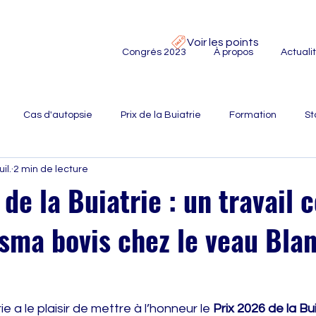
Voir les points
Congrés 2023
À propos
Actuali
Cas d'autopsie
Prix de la Buiatrie
Formation
St
uil.
2 min de lecture
de la Buiatrie : un travail 
sma bovis chez le veau Bla
e a le plaisir de mettre à l’honneur le 
Prix 2026 de la Bu