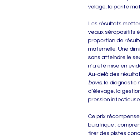
vêlage, la parité mat
Les résultats metten
veaux séropositifs é
proportion de résult
maternelle. Une dimi
sans atteindre le seu
n’a été mise en évi
Au-delà des résultats
bovis
, le diagnostic
d’élevage, la gestio
pression infectieuse
Ce prix récompense u
buiatrique : comprend
tirer des pistes con