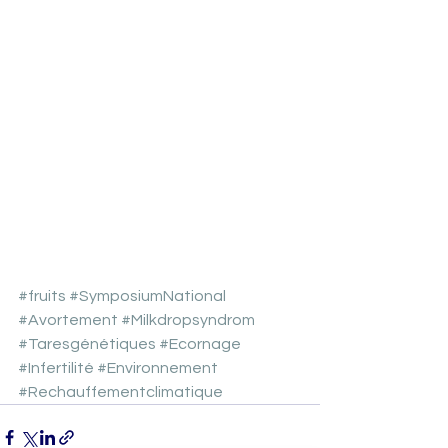
#fruits
#SymposiumNational
#Avortement
#Milkdropsyndrom
#Taresgénétiques
#Ecornage
#Infertilité
#Environnement
#Rechauffementclimatique