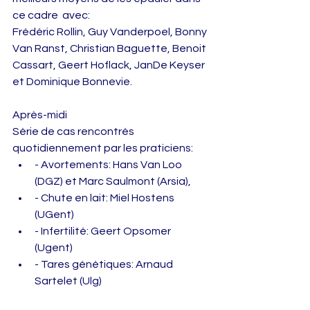
ce cadre  avec: 
Frédéric Rollin, Guy Vanderpoel, Bonny 
Van Ranst, Christian Baguette, Benoit 
Cassart, Geert Hoflack, JanDe Keyser 
et Dominique Bonnevie. 
Après-midi 
Série de cas rencontrés 
quotidiennement par les praticiens:  
- Avortements: Hans Van Loo 
(DGZ) et Marc Saulmont (Arsia),  
- Chute en lait: Miel Hostens 
(UGent)  
- Infertilité: Geert Opsomer 
(Ugent)  
- Tares génétiques: Arnaud 
Sartelet (Ulg)  