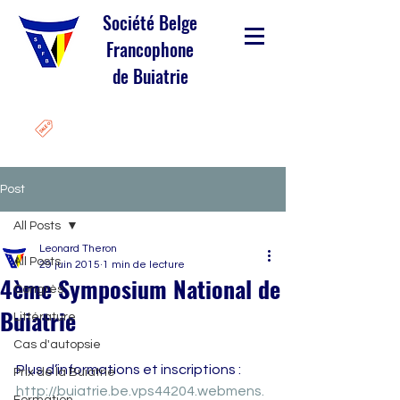
Société Belge
Francophone
de Buiatrie
Post
All Posts
Leonard Theron
All Posts
29 juin 2015
1 min de lecture
4ème Symposium National de
Congrès
Buiatrie
Littérature
Cas d'autopsie
Plus d’informations et inscriptions :
Prix de la Buiatrie
http://buiatrie.be.vps44204.webmens.